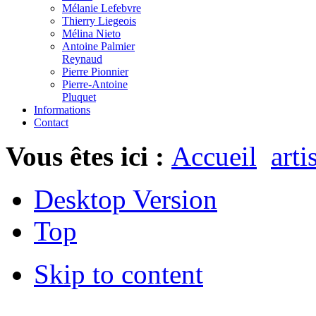
Mélanie Lefebvre
Thierry Liegeois
Mélina Nieto
Antoine Palmier
Reynaud
Pierre Pionnier
Pierre-Antoine
Pluquet
Informations
Contact
Vous êtes ici :
Accueil
arti
Desktop Version
Top
Skip to content